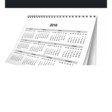
11 janvier 2014
Voici venue la grande période du
calendrier ! Un business à part !
Recherche