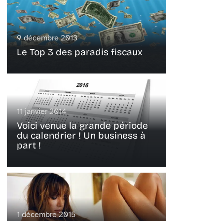
9 décembre 2013
Le Top 3 des paradis fiscaux
11 janvier 2014
Voici venue la grande période
du calendrier ! Un business à
part !
1 décembre 2015